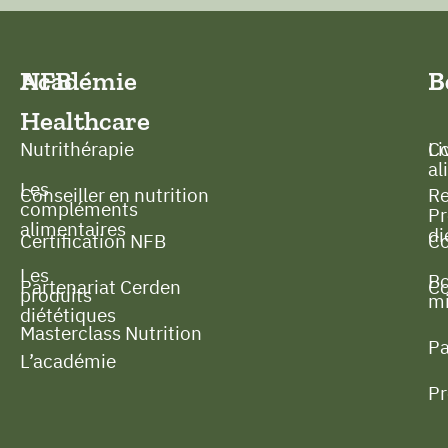
NFB
Académie
B
B
Healthcare
Nutrithérapie
C
Li
al
Les
Conseiller en nutrition
Re
compléments
Pr
alimentaires
di
Certification NFB
Co
Les
B
Partenariat Cerden
Co
produits
mi
diététiques
Masterclass Nutrition
P
L’académie
P