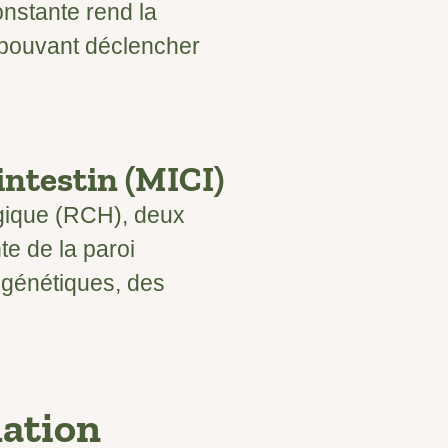
onstante rend la
 pouvant déclencher
intestin (MICI)
agique (RCH), deux
te de la paroi
 génétiques, des
mation