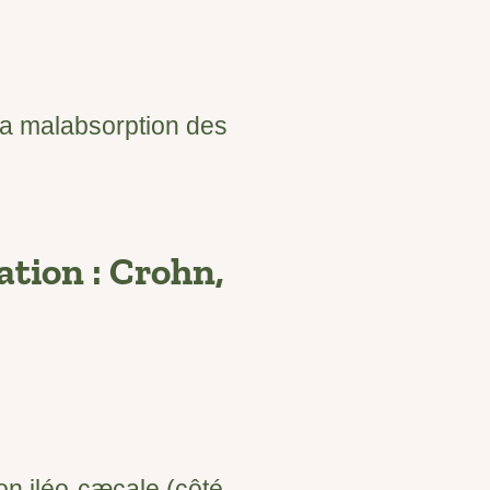
 la malabsorption des
ation : Crohn,
on iléo-cæcale (côté