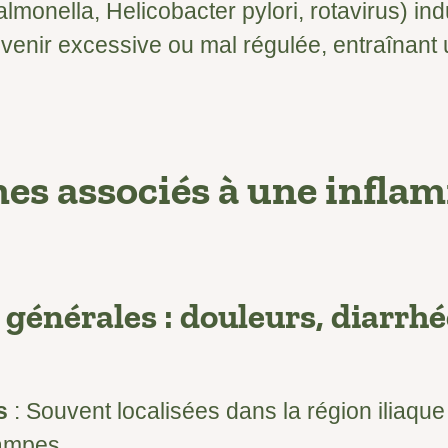
almonella, Helicobacter pylori, rotavirus) i
evenir excessive ou mal régulée, entraînant
s associés à une infla
générales : douleurs, diarrhée
s
: Souvent localisées dans la région iliaque 
ampes.