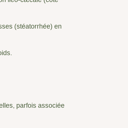
sses (stéatorrhée) en
oids.
lles, parfois associée