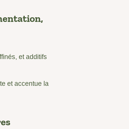
mentation,
inés, et additifs
te et accentue la
res