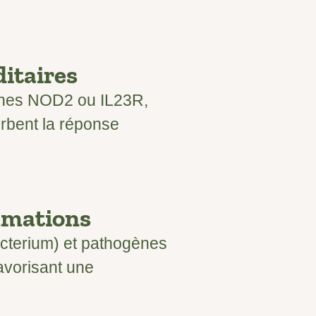
ditaires
gènes NOD2 ou IL23R,
rbent la réponse
ammations
acterium) et pathogènes
favorisant une