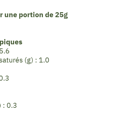
r une portion de 25g
ypiques
 5.6
saturés (g) : 1.0
 0.3
 : 0.3