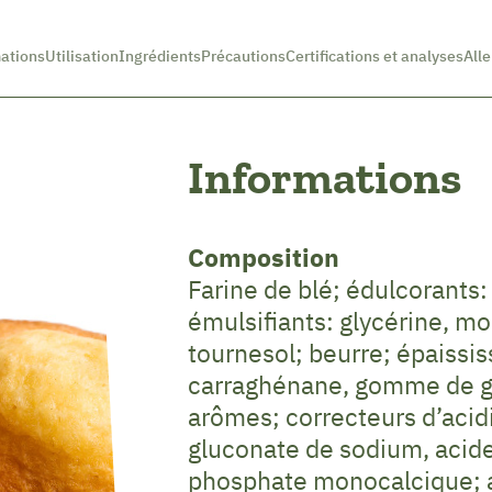
ations
Utilisation
Ingrédients
Précautions
Certifications et analyses
All
Informations
Composition
Farine de blé; édulcorants: 
émulsifiants: glycérine, mo
tournesol; beurre; épaissis
carraghénane, gomme de 
arômes; correcteurs d’acid
gluconate de sodium, acide c
phosphate monocalcique; a