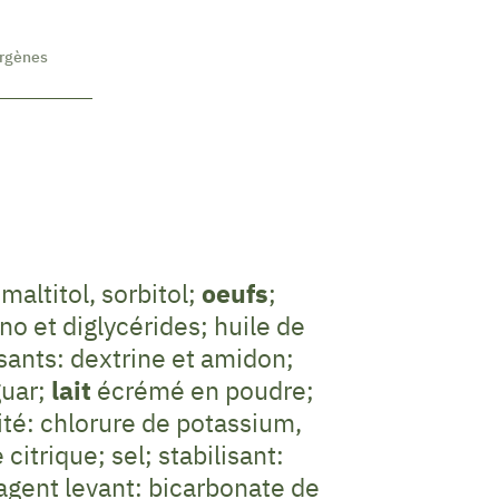
ergènes
maltitol, sorbitol;
oeufs
;
no et diglycérides; huile de
sants: dextrine et amidon;
guar;
lait
écrémé en poudre;
ité: chlorure de potassium,
itrique; sel; stabilisant:
gent levant: bicarbonate de