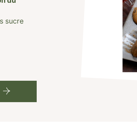
on du
ns sucre
r