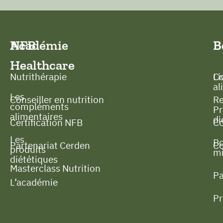
NFB
Académie
B
B
Healthcare
Nutrithérapie
C
Li
al
Les
Conseiller en nutrition
Re
compléments
Pr
alimentaires
di
Certification NFB
Co
Les
B
Partenariat Cerden
Co
produits
mi
diététiques
Masterclass Nutrition
P
L’académie
P