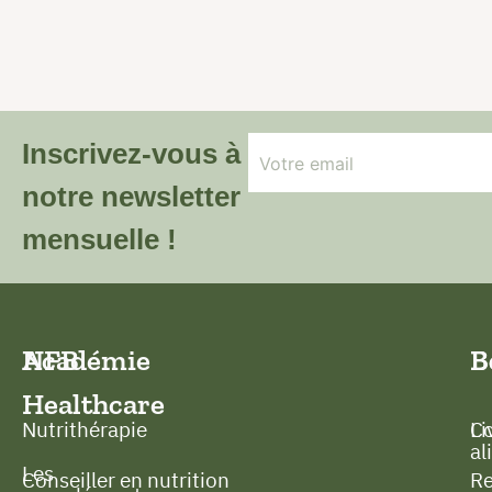
Inscrivez-vous à
notre newsletter
mensuelle !
NFB
Académie
B
B
Healthcare
Nutrithérapie
C
Li
al
Les
Conseiller en nutrition
Re