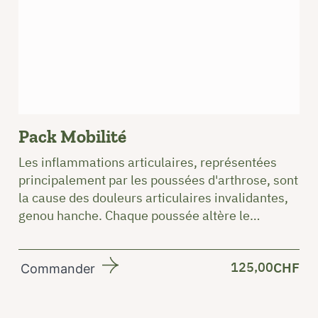
Pack Mobilité
Les inflammations articulaires, représentées
principalement par les poussées d'arthrose, sont
la cause des douleurs articulaires invalidantes,
genou hanche. Chaque poussée altère le
cartillage, qui nécessite des ingrédients
(glucosamine ou chondroitine sulfate) pour se
125,00
CHF
protèger ainsi qu'un terrain non inflammatoire .
Commander