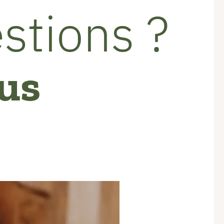
stions ?
us