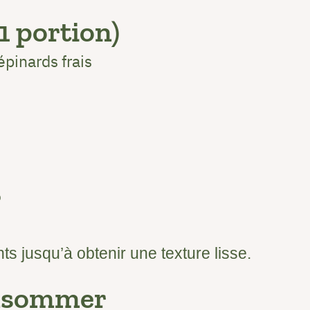
1 portion)
pinards frais
o
ts jusqu’à obtenir une texture lisse.
onsommer